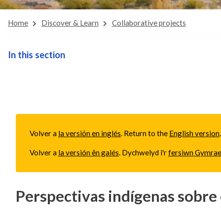
Home
Discover & Learn
Collaborative projects
In this section
Volver a
la versión en inglés
. Return to the
English version
Volver a
la versión ên galés
. Dychwelyd i'r
fersiwn Gymra
Perspectivas indígenas sobre 